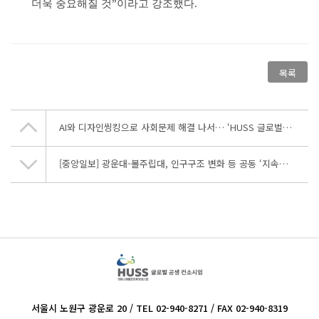
더욱 중요해질 것”이라고 강조했다.
목록
AI와 디자인씽킹으로 사회문제 해결 나서… ‘HUSS 글로벌공생 2025 우즈베키스탄 디자인씽킹 프로그램’ 성료
[중앙일보] 광운대-볼주립대, 인구구조 변화 등 공동 ‘지속가능성 캠페인’
서울시 노원구 광운로 20 / TEL 02-940-8271 / FAX 02-940-8319