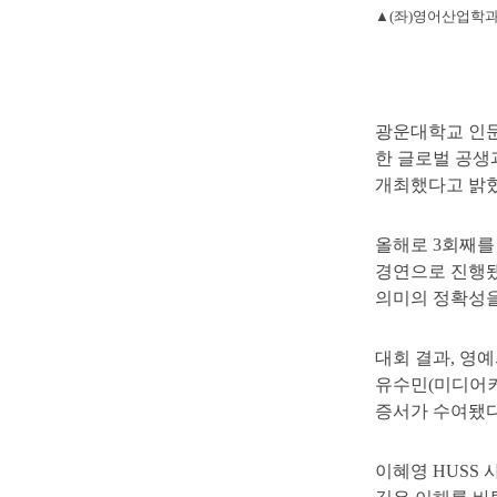
▲(좌)영어산업학과
광운대학교 인문사회
한 글로벌 공생
개최했다고 밝혔
올해로 3회째를 
경연으로 진행됐
의미의 정확성을
대회 결과, 영
유수민(미디어커
증서가 수여됐다
이혜영 HUSS