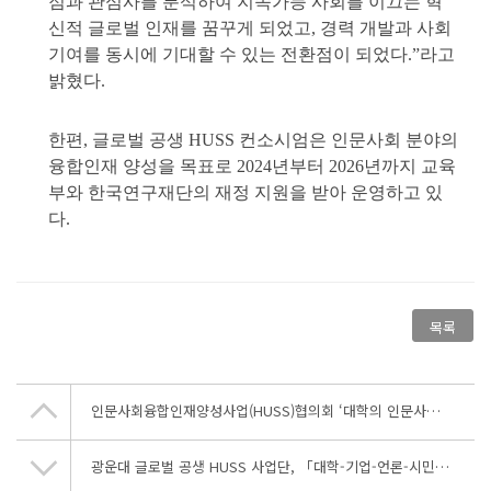
점과 관심사를 분석하여 지속가능 사회를 이끄는 혁
신적 글로벌 인재를 꿈꾸게 되었고
,
경력 개발과 사회
기여를 동시에 기대할 수 있는 전환점이 되었다
.”
라고
밝혔다
.
한편
,
글로벌 공생
HUSS
컨소시엄은 인문사회 분야의
융합인재 양성을 목표로
2024
년부터
2026
년까지 교육
부와 한국연구재단의 재정 지원을 받아 운영하고 있
다
.
목록
인문사회융합인재양성사업(HUSS)협의회 ‘대학의 인문사회 기반 AI+X 융합교육과 융합인재양성 발전전략’ 2025 정책포럼 개최
광운대 글로벌 공생 HUSS 사업단, 「대학-기업-언론-시민단체」가 함께하는 광운대학교 HUSS-경실련-현대자동차 ESG 상생캠퍼스 프로그램 개최