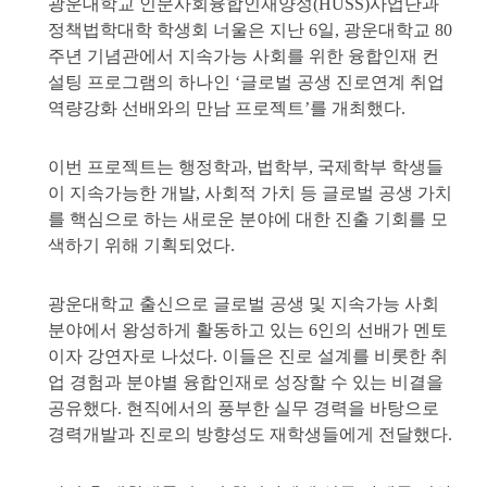
광운대학교 인문사회융합인재양성
(HUSS)
사업단과
정책법학대학 학생회 너울은 지난
6
일
,
광운대학교
80
주년 기념관에서 지속가능 사회를 위한 융합인재 컨
설팅 프로그램의 하나인
‘
글로벌 공생 진로연계 취업
역량강화 선배와의 만남 프로젝트
’
를 개최했다
.
이번 프로젝트는 행정학과
,
법학부
,
국제학부 학생들
이 지속가능한 개발
,
사회적 가치 등 글로벌 공생 가치
를 핵심으로 하는 새로운 분야에 대한 진출 기회를 모
색하기 위해 기획되었다
.
광운대학교 출신으로 글로벌 공생 및 지속가능 사회
분야에서 왕성하게 활동하고 있는
6
인의 선배가 멘토
이자 강연자로 나섰다
.
이들은 진로 설계를 비롯한 취
업 경험과 분야별 융합인재로 성장할 수 있는 비결을
공유했다
.
현직에서의 풍부한 실무 경력을 바탕으로
경력개발과 진로의 방향성도 재학생들에게 전달했다
.