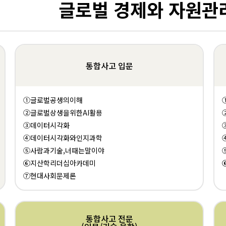
글로벌 경제와 자원관
통합사고 입문
①글로벌공생의이해
②글로벌상생을위한AI활용
③데이터시각화
④데이터시각화와인지과학
⑤사람과기술,너때는말이야
⑥지산학리더십아카데미
⑦현대사회문제론
통합사고 전문