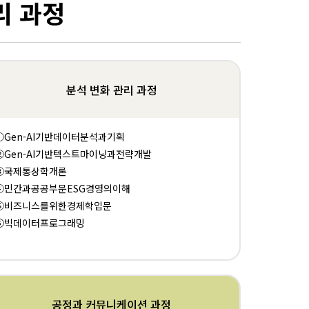
리 과정
분석 변화 관리 과정
①Gen-AI기반데이터분석과기획
②Gen-AI기반텍스트마이닝과전략개발
③국제통상학개론
④민간과공공부문ESG경영의이해
⑤비즈니스를위한경제학입문
⑥빅데이터프로그래밍
공정과 커뮤니케이션 과정