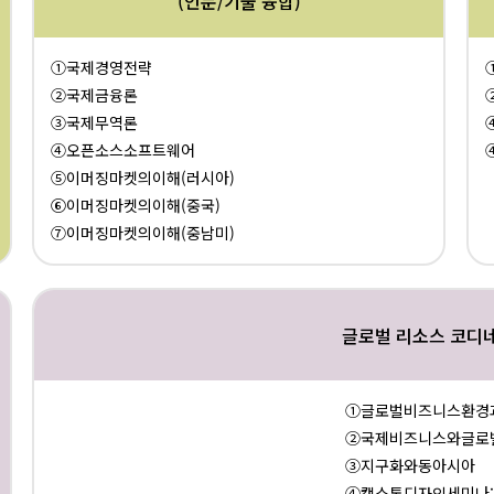
(인문/기술 융합)
①국제경영전략
②국제금융론
③국제무역론
④오픈소스소프트웨어
⑤이머징마켓의이해(러시아)
⑥이머징마켓의이해(중국)
⑦이머징마켓의이해(중남미)
글로벌 리소스 코디
①글로벌비즈니스환경
②국제비즈니스와글로
③지구화와동아시아
④캡스톤디자인세미나