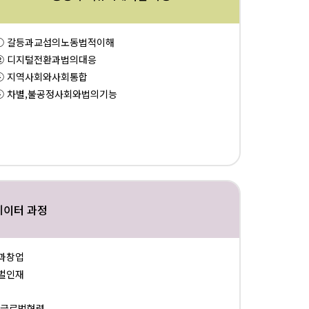
① 갈등과교섭의노동법적이해
② 디지털전환과법의대응
④ 지역사회와사회통합
④ 차별,불공정사회와법의기능
네이터 과정
과창업
벌인재
:글로벌협력