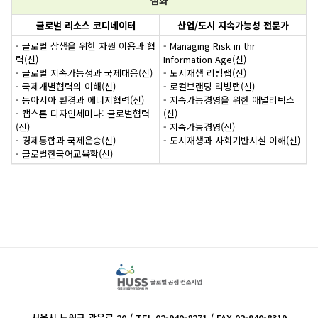
글로벌 리소스 코디네이터
산업/도시 지속가능성 전문가
- 글로벌 상생을 위한 자원 이용과 협
- Managing Risk in thr
력(신)
Information Age(신)
- 글로벌 지속가능성과 국제대응(신)
- 도시재생 리빙랩(신)
- 국제개별협력의 이해(신)
- 로컬브랜딩 리빙랩(신)
- 동아시아 환경과 에너지협력(신)
- 지속가능경영을 위한 애널리틱스
- 캡스톤 디자인세미나: 글로벌협력
(신)
(신)
- 지속가능경영(신)
- 경제통합과 국제운송(신)
- 도시재생과 사회기반시설 이해(신)
- 글로벌한국어교육학(신)
서울시 노원구 광운로 20 / TEL 02-940-8271 / FAX 02-940-8319