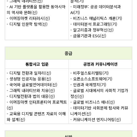
- 그래픽 네러티브(신)
분석(기)
- AI 기반 플랫폼을 활용한 동아시아
- 미래정부: 공공 데이터분석과
의 역사와 문화(신)
AI(기)
- 이머징마켓 리터러시(신)
- 비즈니스 애널리틱스 개론(기)
- 디지털 인문학 탐색(신)
- 데이터분석 프로그래밍(기)
- 알고리즘과 정부혁신(신)
- 금융기관과 ESG(신)
중급
통합사고 입문
공정과 커뮤니케이션
- 디지털 전환과 일자리(신)
- 비주얼스토리텔링(기)
- 생성형 인공지능 응용(신)
- 오픈소스소프트웨어(기)
- 국어와 글로벌언어데이터(신)
- 인권과 국제정치(기)
- 그래픽 내러티브와 치유(신)
- 글로벌 시대에서의 사회적 기업가
- 디지털전환과 법의 대응(신)
정신(신)
- 이머징마켓 인터프론티어 프로젝트
- 글로벌 비즈니스 매너(신)
(신)
- 데이터기반 사회문제 탐사와 커뮤
- 교육용 디지털 콘텐츠 자료의 이해
니케이션(신)
와 설계(신)
- 커뮤니케이션 엔지니어링(신)
심화