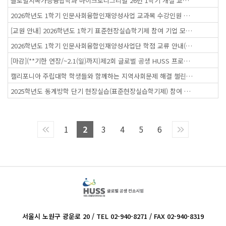
글로벌지속가능융합학과 마이크로디그리별 26년 1학기 개설 교과목 안내
2026학년도 1학기 인문사회융합인재양성사업 교과목 수강인원 모집
[교원 안내] 2026학년도 1학기 표준현장실습학기제 참여 기업 모집: 섭외 요청(~2/6(금)까지)
2026학년도 1학기 인문사회융합인재양성사업단 학점 교류 안내(국민대)
[마감](**기한 연장/~2.1(일)까지)제2회 글로벌 공생 HUSS 프로그램 수기ㆍ숏폼 공모전
캘리포니아 주립대학 학생들와 함께하는 지역사회문제 해결 챌린지 워크숍 안내
2025학년도 동계방학 단기 현장실습(표준현장실습학기제) 참여 안내
1
2
3
4
5
6
서울시 노원구 광운로 20 / TEL 02-940-8271 / FAX 02-940-8319